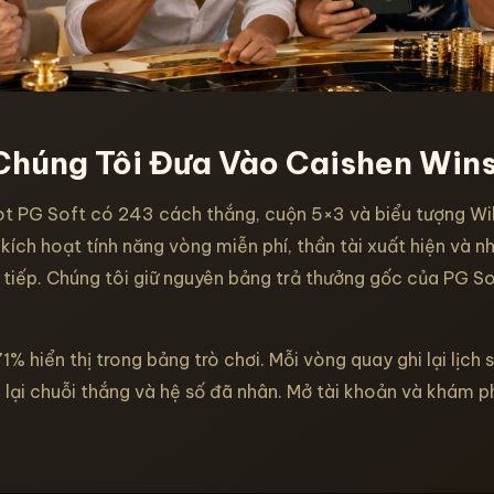
Chúng Tôi Đưa Vào Caishen Win
lot PG Soft có 243 cách thắng, cuộn 5×3 và biểu tượng Wi
 kích hoạt tính năng vòng miễn phí, thần tài xuất hiện và n
 tiếp. Chúng tôi giữ nguyên bảng trả thưởng gốc của PG So
1% hiển thị trong bảng trò chơi. Mỗi vòng quay ghi lại lịch s
lại chuỗi thắng và hệ số đã nhân. Mở tài khoản và khám p