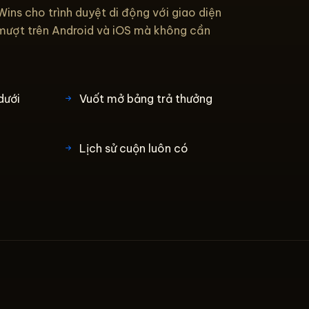
Wins cho trình duyệt di động với giao diện
mượt trên Android và iOS mà không cần
dưới
Vuốt mở bảng trả thưởng
Lịch sử cuộn luôn có