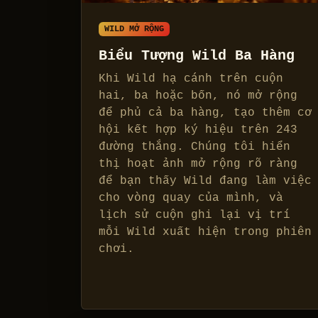
WILD MỞ RỘNG
Biểu Tượng Wild Ba Hàng
Khi Wild hạ cánh trên cuộn
hai, ba hoặc bốn, nó mở rộng
để phủ cả ba hàng, tạo thêm cơ
hội kết hợp ký hiệu trên 243
đường thắng. Chúng tôi hiển
thị hoạt ảnh mở rộng rõ ràng
để bạn thấy Wild đang làm việc
cho vòng quay của mình, và
lịch sử cuộn ghi lại vị trí
mỗi Wild xuất hiện trong phiên
chơi.