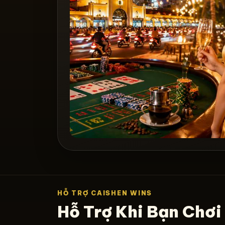
HỖ TRỢ CAISHEN WINS
Hỗ Trợ Khi Bạn Chơi