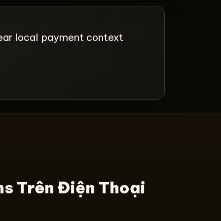
lear local payment context
s Trên Điện Thoại